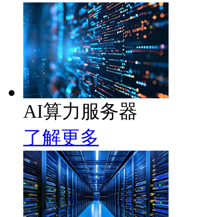
AI算力服务器
了解更多