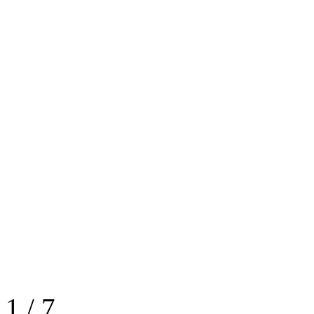
1
/
7