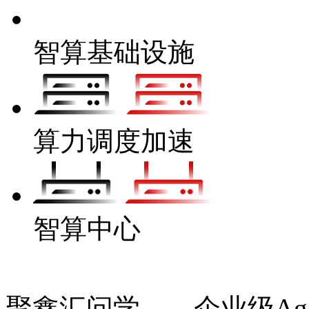
智算基础设施
算力调度加速
智算中心
聚鑫汇问学——企业级Age