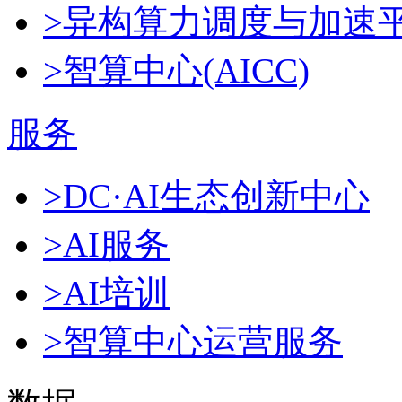
>异构算力调度与加速
>智算中心(AICC)
服务
>DC·AI生态创新中心
>AI服务
>AI培训
>智算中心运营服务