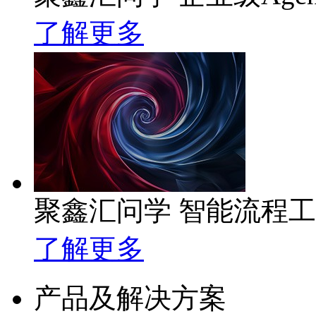
了解更多
聚鑫汇问学 智能流程
了解更多
产品及解决方案