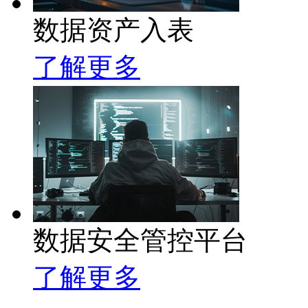
数据资产入表
了解更多
数据安全管控平台
了解更多