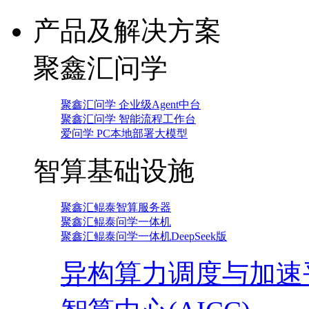
产品及解决方案
聚鑫汇问学
聚鑫汇问学 企业级Agent中台
聚鑫汇问学 智能流程工作台
爱问学 PC本地部署大模型
智算基础设施
聚鑫汇鲲泰智算服务器
聚鑫汇鲲泰问学一体机
聚鑫汇鲲泰问学一体机DeepSeek版
异构算力调度与加速