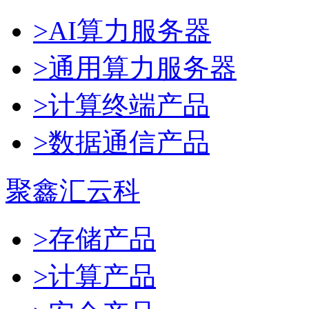
>AI算力服务器
>通用算力服务器
>计算终端产品
>数据通信产品
聚鑫汇云科
>存储产品
>计算产品