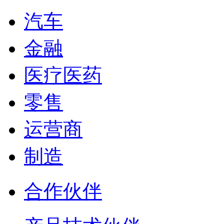
汽车
金融
医疗医药
零售
运营商
制造
合作伙伴