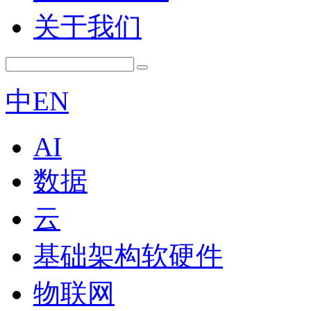
关于我们
中
EN
AI
数据
云
基础架构软硬件
物联网