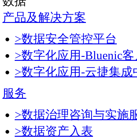
数据
产品及解决方案
>数据安全管控平台
>数字化应用-Blueni
>数字化应用-云捷集成
服务
>数据治理咨询与实施
>数据资产入表