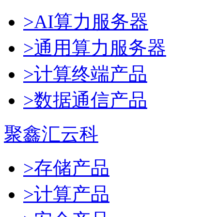
>AI算力服务器
>通用算力服务器
>计算终端产品
>数据通信产品
聚鑫汇云科
>存储产品
>计算产品