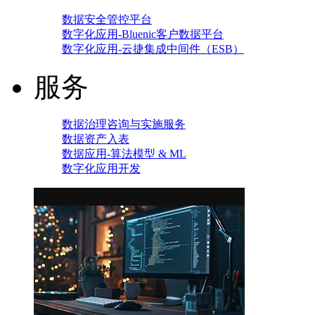
数据安全管控平台
数字化应用-Bluenic客户数据平台
数字化应用-云捷集成中间件（ESB）
服务
数据治理咨询与实施服务
数据资产入表
数据应用-算法模型 & ML
数字化应用开发