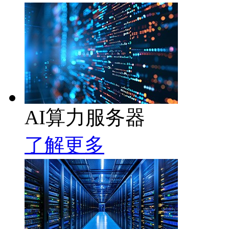
AI算力服务器
了解更多