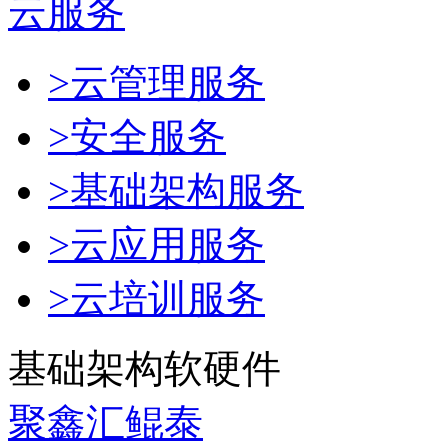
云服务
>云管理服务
>安全服务
>基础架构服务
>云应用服务
>云培训服务
基础架构软硬件
聚鑫汇鲲泰