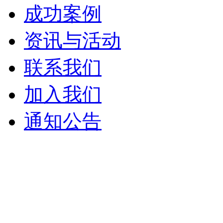
成功案例
资讯与活动
联系我们
加入我们
通知公告