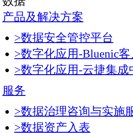
数据
产品及解决方案
>数据安全管控平台
>数字化应用-Blueni
>数字化应用-云捷集成
服务
>数据治理咨询与实施
>数据资产入表