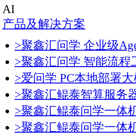
AI
产品及解决方案
>聚鑫汇问学 企业级Age
>聚鑫汇问学 智能流程
>爱问学 PC本地部署
>聚鑫汇鲲泰智算服务
>聚鑫汇鲲泰问学一体
>聚鑫汇鲲泰问学一体机De