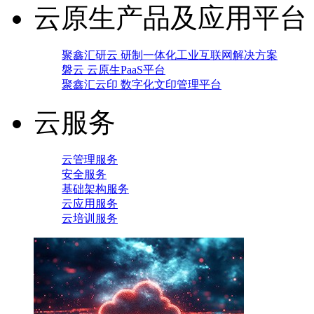
云原生产品及应用平台
聚鑫汇研云 研制一体化工业互联网解决方案
磐云 云原生PaaS平台
聚鑫汇云印 数字化文印管理平台
云服务
云管理服务
安全服务
基础架构服务
云应用服务
云培训服务